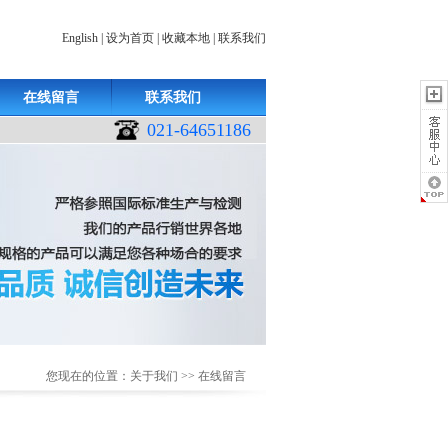
English
|
设为首页
|
收藏本地
|
联系我们
在线留言
联系我们
021-64651186
您现在的位置：
关于我们
>> 在线留言