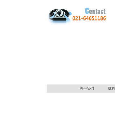
关于我们
材料